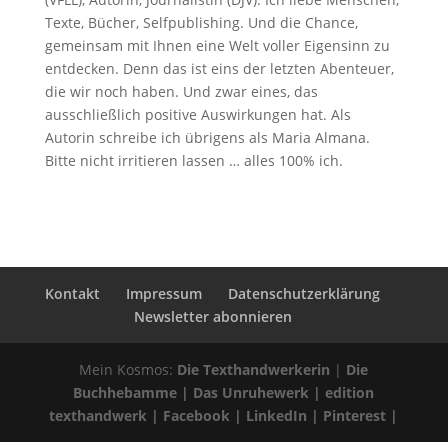
Texte, Bücher, Selfpublishing. Und die Chance,
gemeinsam mit Ihnen eine Welt voller Eigensinn zu
entdecken. Denn das ist eins der letzten Abenteuer,
die wir noch haben. Und zwar eines, das
ausschließlich positive Auswirkungen hat. Als
Autorin schreibe ich übrigens als Maria Almana.
Bitte nicht irritieren lassen … alles 100% ich.
Kontakt
Impressum
Datenschutzerklärung
Newsletter abonnieren
Mein Kosmos:
Die Texthandwerkerin
|
Die
Buchhebamme
|
Das Unruhewerk
|
edition
texthandwerk
|
Facebook
|
LinkedIn
|
Pinterest
|