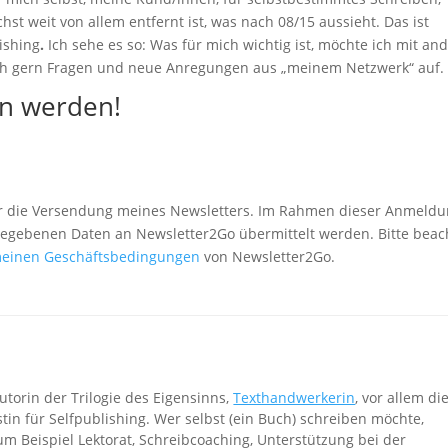
hst weit von allem entfernt ist, was nach 08/15 aussieht. Das ist
ishing
.
Ich sehe es so: Was für mich wichtig ist, möchte ich mit an
auch gern Fragen und neue Anregungen aus „meinem Netzwerk“ auf.
in werden!
 für die Versendung meines Newsletters. Im Rahmen dieser Anmeld
ingegebenen Daten an Newsletter2Go übermittelt werden. Bitte bea
meinen Geschäftsbedingungen
von Newsletter2Go.
utorin der Trilogie des Eigensinns,
Texthandwerkerin
, vor allem di
tin für Selfpublishing. Wer selbst (ein Buch) schreiben möchte,
um Beispiel Lektorat, Schreibcoaching, Unterstützung bei der