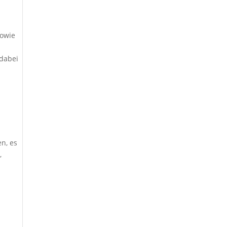
owie
 dabei
n, es
,