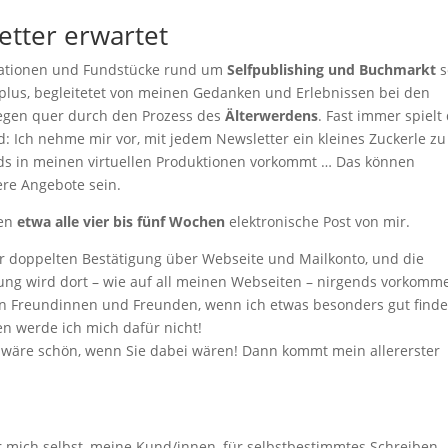
tter erwartet
ationen und Fundstücke rund um
Selfpublishing und Buchmarkt
s
lus, begleitetet von meinen Gedanken und Erlebnissen bei den
gen quer durch den Prozess des
Älterwerdens
. Fast immer spielt
d: Ich nehme mir vor, mit jedem Newsletter ein kleines Zuckerle zu
ends in meinen virtuellen Produktionen vorkommt … Das können
re Angebote sein.
en
etwa alle vier bis fünf Wochen
elektronische Post von mir.
er doppelten Bestätigung über Webseite und Mailkonto, und die
bung wird dort – wie auf all meinen Webseiten – nirgends vorkomme
von Freundinnen und Freunden, wenn ich etwas besonders gut finde
n werde ich mich dafür nicht!
wäre schön, wenn Sie dabei wären! Dann kommt mein allererster
ür mich selbst, meine Kund/innen, für selbstbestimmtes Schreiben,