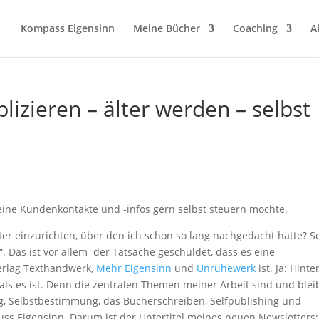
Kompass Eigensinn
Meine Bücher
Coaching
A
blizieren – älter werden – selbst
ine Kundenkontakte und -infos gern selbst steuern möchte.
ter einzurichten, über den ich schon so lang nachgedacht hatte? S
“. Das ist vor allem der Tatsache geschuldet, dass es eine
erlag Texthandwerk,
Mehr Eigensinn
und
Unruhewerk
ist. Ja: Hinte
, als es ist. Denn die zentralen Themen meiner Arbeit sind und ble
g, Selbstbestimmung, das Bücherschreiben, Selfpublishing und
uss Eigensinn. Darum ist der Untertitel meines neuen Newsletters: