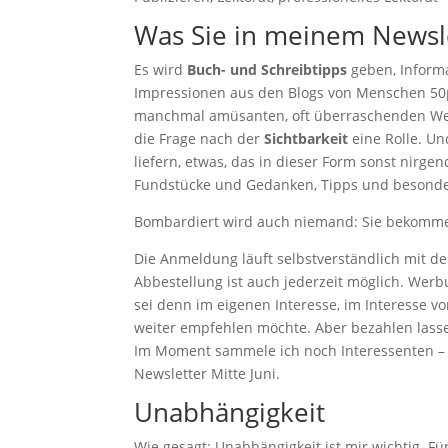
Was Sie in meinem Newsle
Es wird
Buch- und Schreibtipps
geben, Inform
Impressionen aus den Blogs von Menschen 50p
manchmal amüsanten, oft überraschenden We
die Frage nach der
Sichtbarkeit
eine Rolle. Un
liefern, etwas, das in dieser Form sonst nirg
Fundstücke und Gedanken, Tipps und besonde
Bombardiert wird auch niemand: Sie bekomm
Die Anmeldung läuft selbstverständlich mit d
Abbestellung ist auch jederzeit möglich. Wer
sei denn im eigenen Interesse, im Interesse 
weiter empfehlen möchte. Aber bezahlen lasse
Im Moment sammele ich noch Interessenten – 
Newsletter Mitte Juni.
Unabhängigkeit
Wie gesagt: Unabhängigkeit ist mir wichtig. F