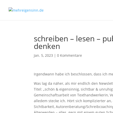
schreiben – lesen – pu
denken
Jan. 5, 2023
|
0 Kommentare
Irgendwann habe ich beschlossen, dass ich me
Was lag da näher, als mir endlich den Newslet
Titel: „schön & eigensinnig, sichtbar & unruhig
Gemeinschaftsarbeit von Texthandwerkerin, V
alledem stecke ich. Hört sich komplizierter an
Sichtbarkeit, Autorenberatung/Schreibcoachin
Älterwerden – alles gern mit einem guten Sch